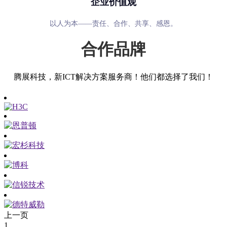
企业价值观
以人为本——责任、合作、共享、感恩。
合作品牌
腾展科技，新ICT解决方案服务商！他们都选择了我们！
上一页
1