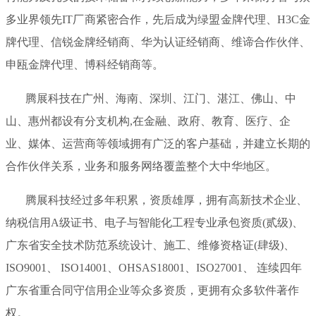
多业界领先IT厂商紧密合作，先后成为绿盟金牌代理、H3C金
牌代理、信锐金牌经销商、华为认证经销商、维谛合作伙伴、
申瓯金牌代理、博科经销商等。
腾展科技在广州、海南、深圳、江门、湛江、佛山、中
山、惠州都设有分支机构,在金融、政府、教育、医疗、企
业、媒体、运营商等领域拥有广泛的客户基础，并建立长期的
合作伙伴关系，业务和服务网络覆盖整个大中华地区。
腾展科技经过多年积累，资质雄厚，拥有高新技术企业、
纳税信用A级证书、电子与智能化工程专业承包资质(贰级)、
广东省安全技术防范系统设计、施工、维修资格证(肆级)、
ISO9001、 ISO14001、OHSAS18001、ISO27001、 连续四年
广东省重合同守信用企业等众多资质，更拥有众多软件著作
权。