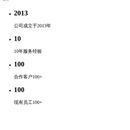
2013
公司成立于2013年
10
10年服务经验
100
合作客户100+
100
现有员工100+
开云线上平台_开云（中国）