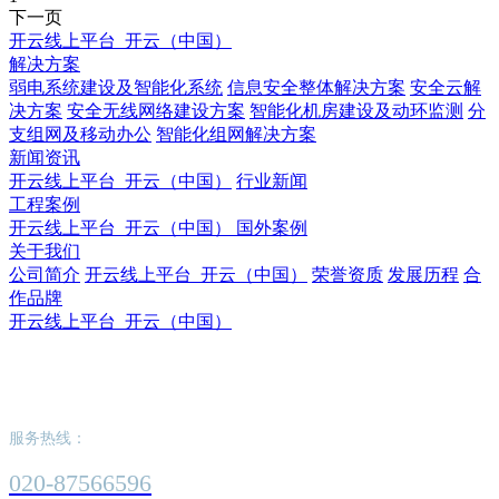
下一页
开云线上平台_开云（中国）
解决方案
弱电系统建设及智能化系统
信息安全整体解决方案
安全云解
决方案
安全无线网络建设方案
智能化机房建设及动环监测
分
支组网及移动办公
智能化组网解决方案
新闻资讯
开云线上平台_开云（中国）
行业新闻
工程案例
开云线上平台_开云（中国）
国外案例
关于我们
公司简介
开云线上平台_开云（中国）
荣誉资质
发展历程
合
作品牌
开云线上平台_开云（中国）
开云线上平台_开云（中国）
服务热线：
020-87566596