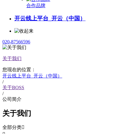
合作品牌
开云线上平台_开云（中国）
020-87566596
关于我们
您现在的位置：
开云线上平台_开云（中国）
/
关于BOSS
/
公司简介
关于我们
全部分类
