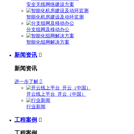
安全无线网络建设方案
智能化机房建设及动环监测
分支组网及移动办公
智能化组网解决方案
新闻资讯

新闻资讯
进一步了解

开云线上平台_开云（中国）
行业新闻
工程案例

工程案例