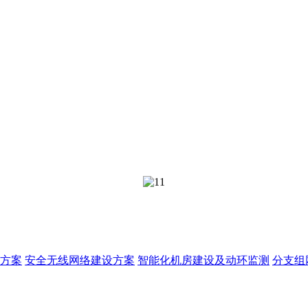
方案
安全无线网络建设方案
智能化机房建设及动环监测
分支组