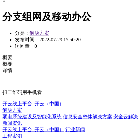

分支组网及移动办公
分类：
解决方案
发布时间：
2022-07-29 15:50:20
访问量：
0
概要:
概要:
详情
扫二维码用手机看
开云线上平台_开云（中国）
解决方案
弱电系统建设及智能化系统
信息安全整体解决方案
安全云解决
新闻资讯
开云线上平台_开云（中国）
行业新闻
工程案例