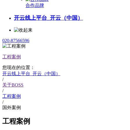
合作品牌
开云线上平台_开云（中国）
020-87566596
工程案例
您现在的位置：
开云线上平台_开云（中国）
/
关于BOSS
/
工程案例
/
国外案例
工程案例