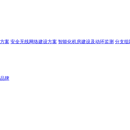
方案
安全无线网络建设方案
智能化机房建设及动环监测
分支组
品牌