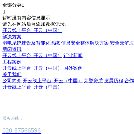
全部分类


暂时没有内容信息显示
请先在网站后台添加数据记录。
开云线上平台_开云（中国）
解决方案
弱电系统建设及智能化系统
信息安全整体解决方案
安全云解决
新闻资讯
开云线上平台_开云（中国）
行业新闻
工程案例
开云线上平台_开云（中国）
国外案例
关于我们
公司简介
开云线上平台_开云（中国）
荣誉资质
发展历程
合作
开云线上平台_开云（中国）
开云线上平台_开云（中国）
服务热线：
020-87566596