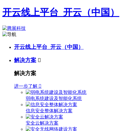
开云线上平台_开云（中国）
开云线上平台_开云（中国）
解决方案

解决方案
进一步了解

弱电系统建设及智能化系统
信息安全整体解决方案
安全云解决方案