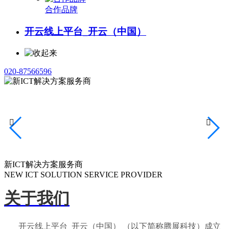
合作品牌
开云线上平台_开云（中国）
020-87566596


新ICT解决方案服务商
NEW ICT SOLUTION SERVICE PROVIDER
关于我们
开云线上平台_开云（中国） （以下简称腾展科技）成立