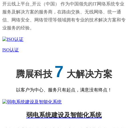
开云线上平台_开云（中国） 作为中国领先的IT网络系统专业
服务及解决方案的服务商，在路由交换、无线网络、统一通
信、网络安全、网络管理等领域拥有专业的技术解决方案和专
业服务的经验。
ISO认证
7
腾展科技
大解决方案
以客户为中心、服务只有起点，满意没有终点！
弱电系统建设及智能化系统