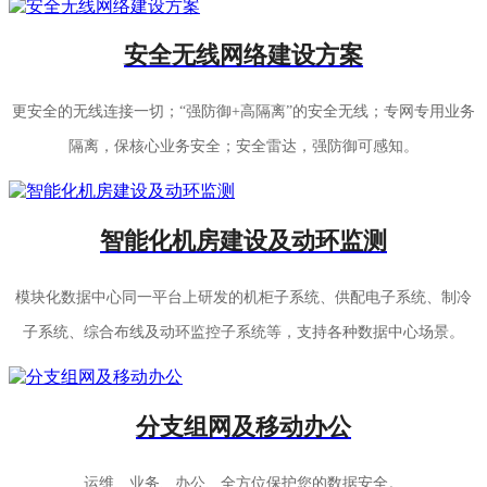
安全无线网络建设方案
更安全的无线连接一切；“强防御+高隔离”的安全无线；专网专用业务
隔离，保核心业务安全；安全雷达，强防御可感知。
智能化机房建设及动环监测
模块化数据中心同一平台上研发的机柜子系统、供配电子系统、制冷
子系统、综合布线及动环监控子系统等，支持各种数据中心场景。
分支组网及移动办公
运维、业务、办公、全方位保护您的数据安全。