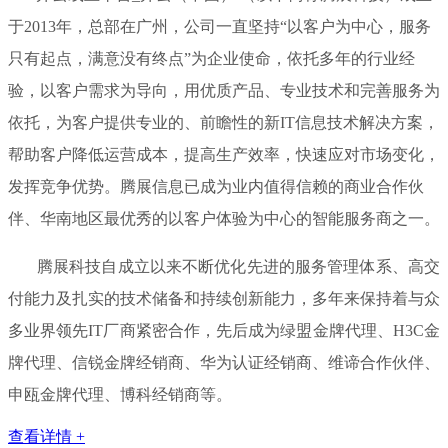
于2013年，总部在广州，公司一直坚持“以客户为中心，服务
只有起点，满意没有终点”为企业使命，依托多年的行业经
验，以客户需求为导向，用优质产品、专业技术和完善服务为
依托，为客户提供专业的、前瞻性的新IT信息技术解决方案，
帮助客户降低运营成本，提高生产效率，快速应对市场变化，
发挥竞争优势。腾展信息已成为业内值得信赖的商业合作伙
伴、华南地区最优秀的以客户体验为中心的智能服务商之一。
腾展科技自成立以来不断优化先进的服务管理体系、高交
付能力及扎实的技术储备和持续创新能力，多年来保持着与众
多业界领先IT厂商紧密合作，先后成为绿盟金牌代理、H3C金
牌代理、信锐金牌经销商、华为认证经销商、维谛合作伙伴、
申瓯金牌代理、博科经销商等。
查看详情 +