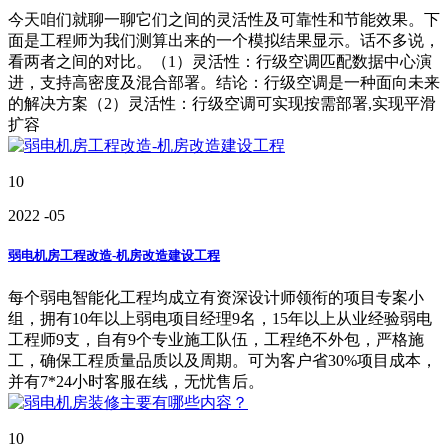
今天咱们就聊一聊它们之间的灵活性及可靠性和节能效果。下
面是工程师为我们测算出来的一个模拟结果显示。话不多说，
看两者之间的对比。（1）灵活性：行级空调匹配数据中心演
进，支持高密度及混合部署。结论：行级空调是一种面向未来
的解决方案（2）灵活性：行级空调可实现按需部署,实现平滑
扩容
10
2022
-05
弱电机房工程改造-机房改造建设工程
每个弱电智能化工程均成立有资深设计师领衔的项目专案小
组，拥有10年以上弱电项目经理9名，15年以上从业经验弱电
工程师9支，自有9个专业施工队伍，工程绝不外包，严格施
工，确保工程质量品质以及周期。可为客户省30%项目成本，
并有7*24小时客服在线，无忧售后。
10