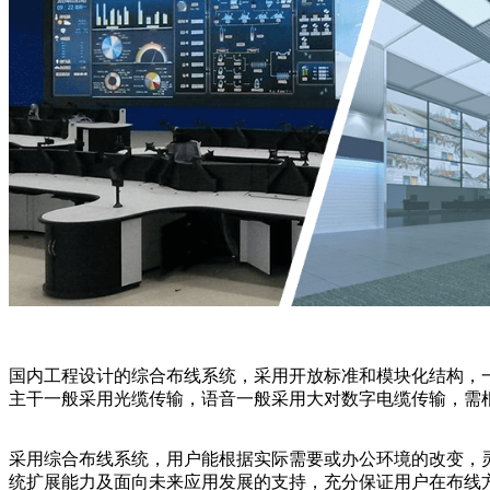
国内工程设计的综合布线系统，采用开放标准和模块化结构，
主干一般采用光缆传输，语音一般采用大对数字电缆传输，需
采用综合布线系统，用户能根据实际需要或办公环境的改变，
统扩展能力及面向未来应用发展的支持，充分保证用户在布线