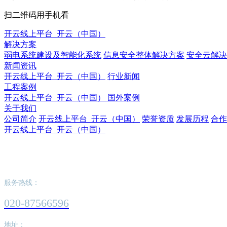
扫二维码用手机看
开云线上平台_开云（中国）
解决方案
弱电系统建设及智能化系统
信息安全整体解决方案
安全云解决
新闻资讯
开云线上平台_开云（中国）
行业新闻
工程案例
开云线上平台_开云（中国）
国外案例
关于我们
公司简介
开云线上平台_开云（中国）
荣誉资质
发展历程
合作
开云线上平台_开云（中国）
开云线上平台_开云（中国）
服务热线：
020-87566596
地址：