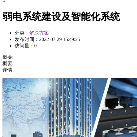

弱电系统建设及智能化系统
分类：
解决方案
发布时间：
2022-07-29 15:49:25
访问量：
0
概要:
概要:
详情