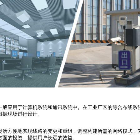
一般应用于计算机系统和通讯系统中。在工业厂区的综合布线系统
根据现场进行设计。
灵活方便地实现线路的变更和重组，调整构建所需的网络模式，
方面的投资，提供用户长远的效益。