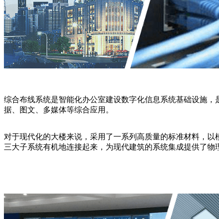
综合布线系统是智能化办公室建设数字化信息系统基础设施，
据、图文、多媒体等综合应用。
对于现代化的大楼来说，采用了一系列高质量的标准材料，以
三大子系统有机地连接起来，为现代建筑的系统集成提供了物