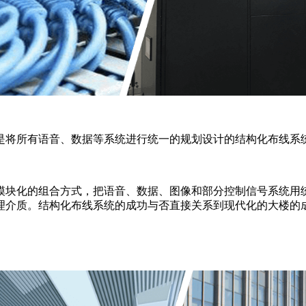
是将所有语音、数据等系统进行统一的规划设计的结构化布线系
模块化的组合方式，把语音、数据、图像和部分控制信号系统用
理介质。结构化布线系统的成功与否直接关系到现代化的大楼的