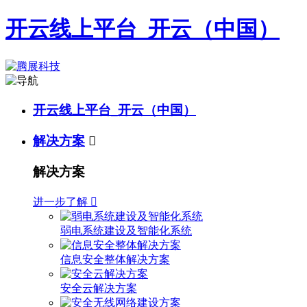
开云线上平台_开云（中国）
开云线上平台_开云（中国）
解决方案

解决方案
进一步了解

弱电系统建设及智能化系统
信息安全整体解决方案
安全云解决方案