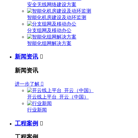
安全无线网络建设方案
智能化机房建设及动环监测
分支组网及移动办公
智能化组网解决方案
新闻资讯

新闻资讯
进一步了解

开云线上平台_开云（中国）
行业新闻
工程案例

工程案例